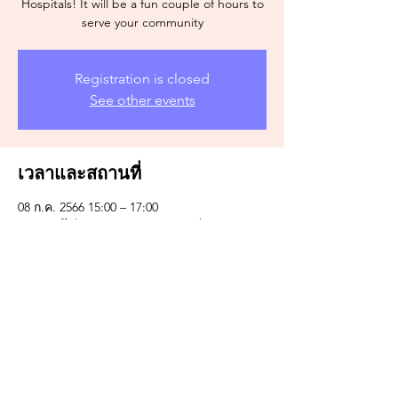
Hospitals! It will be a fun couple of hours to
serve your community
Registration is closed
See other events
เวลาและสถานที่
08 ก.ค. 2566 15:00 – 17:00
Yoga Off the Square, 208 W Washington St,
Monticello, IL 61856, USA
แชร์อีเวนท์นี้